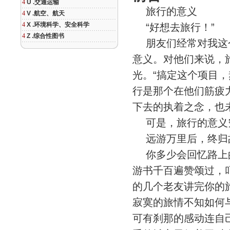
4
U .交通运输
旅行的意义
4
V .航空、航天
4
X .环境科学、安全科学
“好想去旅行！”
4
Z .综合性图书
朋友们经常对我这个
意义。对他们来说，
光。“搞定这个项目
行是那个在他们筋疲
下去的执着之念，也
可是，旅行的意义
远游万里后，终归
你多少会回忆路上的
游书千百遍赞颂过，
的几个老友讲完你的
寂寞的旅情不知如何
可有刹那的感动连自