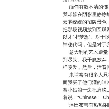
缅甸有数不清的佛塔
我却躲在阴影里静静
云雾缭绕的招牌景色
把那段视频放到互联
以才叫“梦想”。对
神秘代码，但是对于
意大利的艺术殿堂，
到尽头。我干脆放弃
样喷发，然后，活着
柬埔寨有很多人只有
而我买了他们灌的唱
寨小姑娘一边把肩膀
着说：“Chinese！ Ch
津巴布韦有热热闹闹