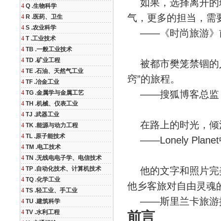
如果，选择离开的理
4
Q .生物科学
气，更多的担当，需
4
R .医药、卫生
4
S .农业科学
——《时尚旅游》前
4
T .工业技术
4
TB .一般工业技术
4
TD .矿业工程
被都市樊笼禁锢的人
4
TE .石油、天然气工业
窍”的旅程。
4
TF .冶金工业
——搜狐博客总监 
4
TG .金属学与金属工艺
4
TH .机械、仪表工业
4
TJ .武器工业
在路上的时光，倾注
4
TK .能源与动力工程
4
TL .原子能技术
——Lonely Pla
4
TM .电工技术
4
TN .无线电电子学、电信技术
4
TP .自动化技术、计算机技术
他的文字和照片完美
4
TQ .化学工业
他乡客旅对自由灵魂
4
TS .轻工业、手工业
——斯里兰卡旅游推
4
TU .建筑科学
4
TV .水利工程
前言