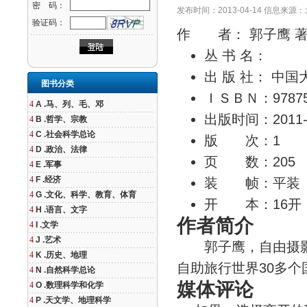
密 码：
发布时间：2013-04-14 信息
验证码：
作 者：
郭子鹰 
丛 书 名：
出 版 社：
中国
图书分类
ＩＳＢＮ：
9787
4
A .马、列、毛、邓
出版时间：
2011
4
B .哲学、宗教
4
C .社会科学总论
版 次：
1
4
D .政治、法律
页 数：
205
4
E .军事
4
F .经济
装 帧：
平装
4
G .文化、科学、教育、体育
开 本：
16开
4
H .语言、文字
作者简介
4
I .文学
4
J .艺术
郭子鹰，自由摄影
4
K .历史、地理
自助旅行世界30多个
4
N .自然科学总论
媒体评论
4
O .数理科学和化学
4
P .天文学、地理科学