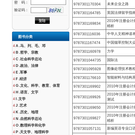
密 码：
未来企业之路
9787301170304
验证码：
英国法律留学指
9787301164785
2010年注册会
9787301169834
精析
中华人文精神读
9787301116036
图书分类
中国烟草控制大
9787811167474
4
A .马、列、毛、邓
力学
9787301160978
4
B .哲学、宗教
4
C .社会科学总论
国际法
9787301044735
4
D .政治、法律
图像处理技术教
9787301095928
4
E .军事
智能材料与结构
9787301176610
4
F .经济
4
G .文化、科学、教育、体育
2010年注册会
9787301169902
4
H .语言、文字
2010年注册会
9787301169926
4
I .文学
测试
4
J .艺术
2010年注册会计
9787301169650
4
K .历史、地理
2010年注册会
9787301169827
4
N .自然科学总论
精析
4
O .数理科学和化学
新编英语专业口
9787301057131
4
P .天文学、地理科学