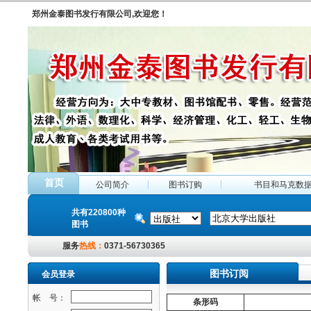
郑州金泰图书发行有限公司,欢迎您！
首页
公司简介
图书订购
书目和马克数
共有220800种
图书
服务
热线：
0371-56730365
图书订阅
会员登录
帐 号：
条形码