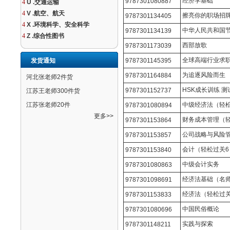
经济学基础
9787301080887
4
U .交通运输
4
V .航空、航天
擦亮你的职场招
9787301134405
4
X .环境科学、安全科学
中华人民共和国
9787301134139
4
Z .综合性图书
西部放歌
9787301173039
全球高端行业求
发货通知
9787301145395
为追逐风险而生
9787301164884
河北张老师2件货
HSK成长训练 
9787301152737
江苏王老师300件货
江苏张老师20件
中级经济法（轻松
9787301080894
更多>>
财务成本管理（轻
9787301153864
公司战略与风险
9787301153857
会计（轻松过关6
9787301153840
中级会计实务
9787301080863
经济法基础（名师
9787301098691
经济法（轻松过关
9787301153833
中国民俗概论
9787301080696
实践与探索
9787301148211