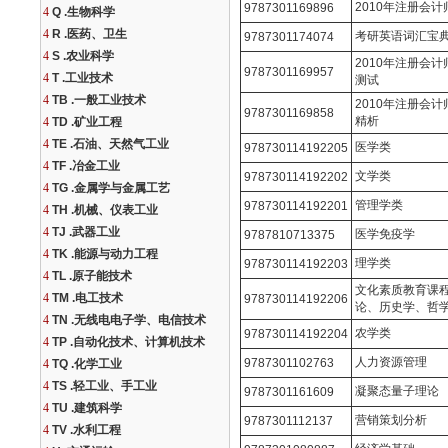
2010年注册会
9787301169896
4
Q .生物科学
4
R .医药、卫生
考研英语词汇宝
9787301174074
4
S .农业科学
2010年注册会
9787301169957
4
T .工业技术
测试
4
TB .一般工业技术
2010年注册会
9787301169858
精析
4
TD .矿业工程
4
TE .石油、天然气工业
医学类
978730114192205
4
TF .冶金工业
文学类
978730114192202
4
TG .金属学与金属工艺
管理学类
978730114192201
4
TH .机械、仪表工业
4
TJ .武器工业
医学免疫学
9787810713375
4
TK .能源与动力工程
理学类
978730114192203
4
TL .原子能技术
文化素质教育课
4
TM .电工技术
978730114192206
论、历史学、哲
4
TN .无线电电子学、电信技术
农学类
978730114192204
4
TP .自动化技术、计算机技术
人力资源管理
9787301102763
4
TQ .化学工业
4
TS .轻工业、手工业
凝聚态量子理论
9787301161609
4
TU .建筑科学
营销策划分析
9787301112137
4
TV .水利工程